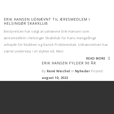
ERIK HANSEN UDNÆVNT TIL ÆRESMEDLEM I
HELSINGØR SKAKKLUB
Bestyrelsen har valgt at udnævne Erik Hansen som
æresmedlem i Helsingør Skakklub for hans mangeårige
arbejde for klubben og Dansk Problemskak. Udnævnelsen har
været undervejs i et stykke tid. Men
READ MORE
ERIK HANSEN FYLDER 90 ÅR
By
René Weichel
in
Nyheder
Posted
august 10, 2022