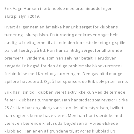
Erik Vagn Hansen i forbindelse med præmieuddelingen i
slutspilslyn i 2019.
Hvert år igennem en årrække har Erik sørget for klubbens
turnering i slutspilslyn. En turnering der kræver noget helt
særligt af deltagerne til at finde den korrekte løsning og spille
partiet færdigt på tid. Han har samtidig sørget for tilhørende
præmier til vinderne, som han selv har betalt. Herudover
sørgede Erik også for den årlige problemskak-konkurrence i
forbindelse med Kronborg turneringen. Den gav altid mange
spillere hovedbrud. Også her sponserede Erik selv præmierne.
Erik har i sin tid i klubben været aktiv ikke kun ved de ternede
felter i klubbens turneringer. Han har siddet som revisor i cirka
25 år. Han har dog aldrig været en del af bestyrelsen, hvilket
han sagtens kunne have været. Men han har i særdeleshed
været en bærende kraft i udarbejdelsen af vores elskede
klubblad. Han er en af grundene til, at vores klubblad EN