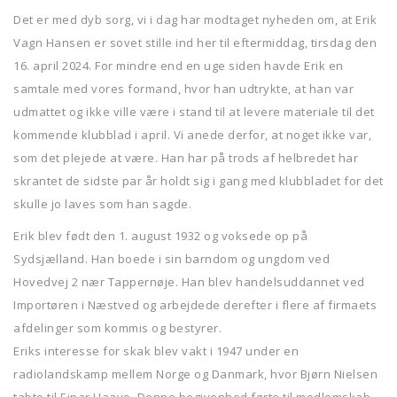
Det er med dyb sorg, vi i dag har modtaget nyheden om, at Erik
Vagn Hansen er sovet stille ind her til eftermiddag, tirsdag den
16. april 2024. For mindre end en uge siden havde Erik en
samtale med vores formand, hvor han udtrykte, at han var
udmattet og ikke ville være i stand til at levere materiale til det
kommende klubblad i april. Vi anede derfor, at noget ikke var,
som det plejede at være. Han har på trods af helbredet har
skrantet de sidste par år holdt sig i gang med klubbladet for det
skulle jo laves som han sagde.
Erik blev født den 1. august 1932 og voksede op på
Sydsjælland. Han boede i sin barndom og ungdom ved
Hovedvej 2 nær Tappernøje. Han blev handelsuddannet ved
Importøren i Næstved og arbejdede derefter i flere af firmaets
afdelinger som kommis og bestyrer.
Eriks interesse for skak blev vakt i 1947 under en
radiolandskamp mellem Norge og Danmark, hvor Bjørn Nielsen