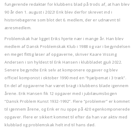
fungerende redaktør for klubbens blad på trods af, at han blev
90 år den 1. august i 2022! Erik blev derfor skrevet ind i
historiebøgerne som blot det 6. medlem, der er udnævnt til
æresmedlem.
Problemskak har ligget Eriks hjerte nær i mange år. Han blev
medlem af Dansk Problemskak Klub i 1988 og var i begyndelsen
en meget flittig løser af opgaverne, skriver Kaare Vissing
Andersen i sin hyldest til Erik Hansen i klubbladet gjuli 2022.
Senere begyndte Erik selv at komponere opgaver og blev
officiel komponist i oktober 1990 med en “hjælpemat i 3 træk”.
En del af opgaverne har været bragt i klubbens blade igennem
årene. Erik Hansen fik 12 opgaver med i jubilæumsbogen
“Dansk Problem Kunst 1932-1992”. Flere “problemer” er kommet
til igennem årene, og Erik er nu oppe på 420 egenkomponerede
opgaver. Flere er sikkert kommet til efter da han var aktiv med
klubblad og problemskak helt ind til hans død.