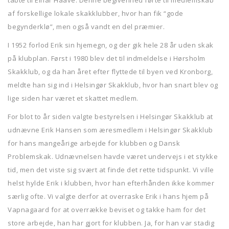
tabte til Einar Haave. Denne begivenhed førte til medlemskab
af forskellige lokale skakklubber, hvor han fik “gode
begynderklø”, men også vandt en del præmier.
I 1952 forlod Erik sin hjemegn, og der gik hele 28 år uden skak
på klubplan. Først i 1980 blev det til indmeldelse i Hørsholm
Skakklub, og da han året efter flyttede til byen ved Kronborg,
meldte han sig ind i Helsingør Skakklub, hvor han snart blev og
lige siden har været et skattet medlem.
For blot to år siden valgte bestyrelsen i Helsingør Skakklub at
udnævne Erik Hansen som æresmedlem i Helsingør Skakklub
for hans mangeårige arbejde for klubben og Dansk
Problemskak. Udnævnelsen havde været undervejs i et stykke
tid, men det viste sig svært at finde det rette tidspunkt. Vi ville
helst hylde Erik i klubben, hvor han efterhånden ikke kommer
særlig ofte. Vi valgte derfor at overraske Erik i hans hjem på
Vapnagaard for at overrække beviset og takke ham for det
store arbejde, han har gjort for klubben. Ja, for han var stadig