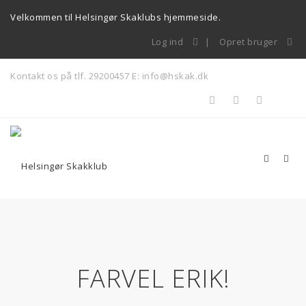
Velkommen til Helsingør Skaklubs hjemmeside.
Log ind
Opret bruger
Kontakt os på tlf. 29200457
E: info@hskak.dk
FARVEL ERIK!