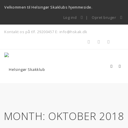
Velkommen til Helsingør Skaklubs hjemmeside.
Log ind
Opret bruger
Kontakt os på tlf. 29200457
E: info@hskak.dk
MONTH:
OKTOBER 2018