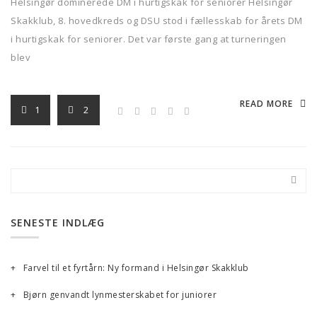
Helsingør dominerede DM i hurtigskak for seniorer Helsingør
Skakklub, 8. hovedkreds og DSU stod i fællesskab for årets DM
i hurtigskak for seniorer. Det var første gang at turneringen
blev
READ MORE
1
2
SENESTE INDLÆG
Farvel til et fyrtårn: Ny formand i Helsingør Skakklub
Bjørn genvandt lynmesterskabet for juniorer