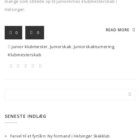
mange som stillede op til juniorernes klubmesterskab i
Helsingør.
READ MORE
0
0
junior klubmester
,
Juniorskak
,
Juniorskakturnering
,
Klubmesterskab
SENESTE INDLÆG
Farvel til et fyrtårn: Ny formand i Helsingør Skakklub