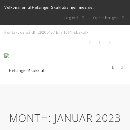
Velkommen til Helsingør Skaklubs hjemmeside.
Log ind
Opret bruger
Kontakt os på tlf. 29200457
E: info@hskak.dk
MONTH:
JANUAR 2023