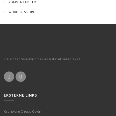
KOMMENTARFEED
WORDPRESS.ORG
Helsingør Skakklub har eksisteret siden 1924
EKSTERNE LINKS
Kronborg Chess Open