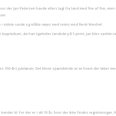
r der Jan Petersen havde ellers lagt fra land med fire af fire, men 
ssen
e i sidste runde og måtte nøjes med remis mod René Weichel.
 toppladsen, da han ligeledes landede på 5 point. Jan blev samlet v
es 100-års jubilæum. Det bliver spændende at se hvem der løber med t
nder til. For der er i alt 10 år, hvor der ikke findes registreringer, 