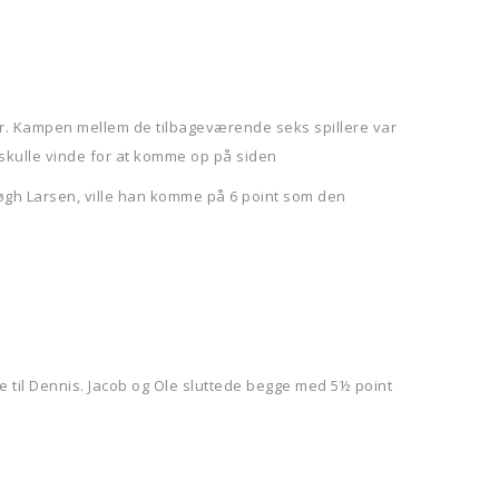
er. Kampen mellem de tilbageværende seks spillere var
k skulle vinde for at komme op på siden
Bøgh Larsen, ville han komme på 6 point som den
e til Dennis. Jacob og Ole sluttede begge med 5½ point