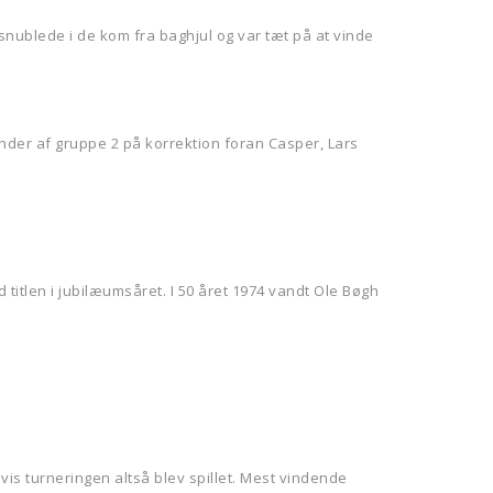
snublede i de kom fra baghjul og var tæt på at vinde
inder af gruppe 2 på korrektion foran Casper, Lars
itlen i jubilæumsåret. I 50 året 1974 vandt Ole Bøgh
hvis turneringen altså blev spillet. Mest vindende