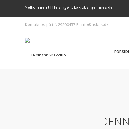
Velkommen til Helsingør Skaklubs hjemmeside.
Kontakt os på tlf. 29200457
E: info@hskak.dk
FORSID
DENN