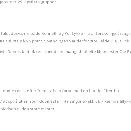
nuar til 25. april i to grupper.
 faldt desværre både Kenneth og Per Lykke fra af forskellige årsag
tielt slutte på 5½ point. Spændingen var derfor stor. Både Ole g Eri
Og hvis Dennis blot fik remis mod den mangedobbelte klubmester Ole 
t endte remis efter Dennis, kom foran med en bonde. Efter fire
7 at opnå titlen som Klubmester i Helsingør Skakklub – kæmpe tillykk
pladsen til den store mester.