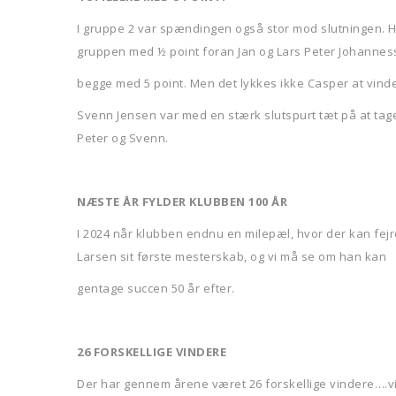
I gruppe 2 var spændingen også stor mod slutningen. Hvo
gruppen med ½ point foran Jan og Lars Peter Johanne
begge med 5 point. Men det lykkes ikke Casper at vind
Svenn Jensen var med en stærk slutspurt tæt på at tage
Peter og Svenn.
NÆSTE ÅR FYLDER KLUBBEN 100 ÅR
I 2024 når klubben endnu en milepæl, hvor der kan fejr
Larsen sit første mesterskab, og vi må se om han kan
gentage succen 50 år efter.
26 FORSKELLIGE VINDERE
Der har gennem årene været 26 forskellige vindere….vi ke