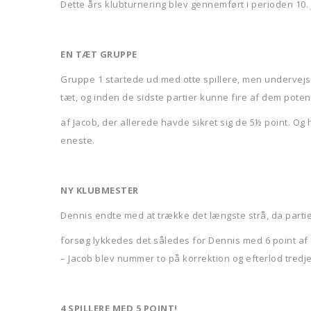
Dette års klubturnering blev gennemført i perioden 10. ja
EN TÆT GRUPPE
Gruppe 1 startede ud med otte spillere, men undervejs
tæt, og inden de sidste partier kunne fire af dem poten
af Jacob, der allerede havde sikret sig de 5½ point. 
eneste.
NY KLUBMESTER
Dennis endte med at trække det længste strå, da partie
forsøg lykkedes det således for Dennis med 6 point af 
– Jacob blev nummer to på korrektion og efterlod tredje
4 SPILLERE MED 5 POINT!