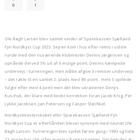
0
1
Ole Bøgh Larsen blev samlet vinder af Sparekassen Sjælland-
Fyn Nordkyst Cup 2023. Sejren kom i hus efter remis i sidste
runde med den nuværende klubmester Dennis Jørgensen og
opnåede derved 5½ ud af 6 mulige point. Dennis kæmpede
undervejs i turneringen, men måtte afgive 3 remiser undervejs
– det rakte til en samlet 2. plads med 4½ point. Hele 5 spillede
fulgte efter med 4 point men det blev ukraineren Denys
Kuschyk, der klare med bedst korrektion foran Jacob Krog, Per
Lykke Jacobsen, Jan Petersen og Casper Støchkel.
Nordkystmesterskabet eller Sparekassen Sjælland-Fyn
Nordkyst Cup er efterhånden blevet synonym med navnet Ole
Bøgh Larsen. Turneringen blev spillet første gang i 1993 og hele
22 gange har Ole stået øverst på sejrsskamlen. Det betyder at