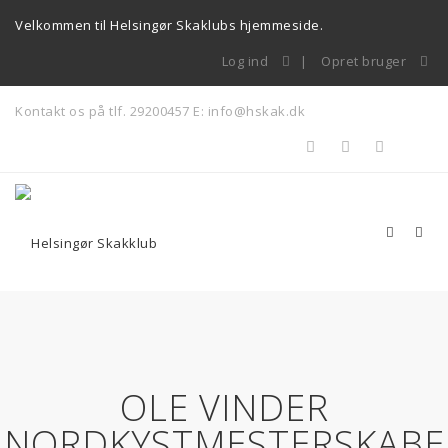
Velkommen til Helsingør Skaklubs hjemmeside.
Log ind
Opret bruger
Kontakt os på tlf. 29200457
E: info@hskak.dk
OLE VINDER
NORDKYSTMESTERSKABE