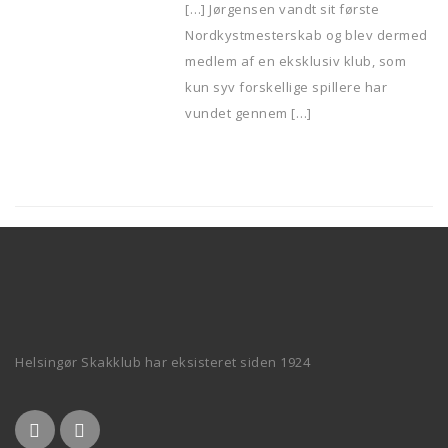
[…] Jørgensen vandt sit første
Nordkystmesterskab og blev dermed
medlem af en eksklusiv klub, som
kun syv forskellige spillere har
vundet gennem […]
Helsingør Skakklub har eksisteret siden 1924