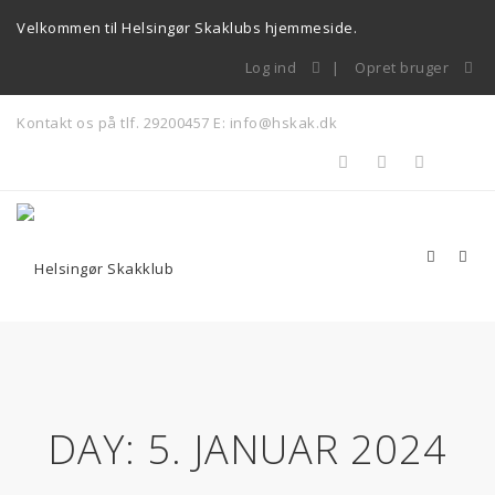
Velkommen til Helsingør Skaklubs hjemmeside.
Log ind
Opret bruger
Kontakt os på tlf. 29200457
E: info@hskak.dk
DAY:
5. JANUAR 2024