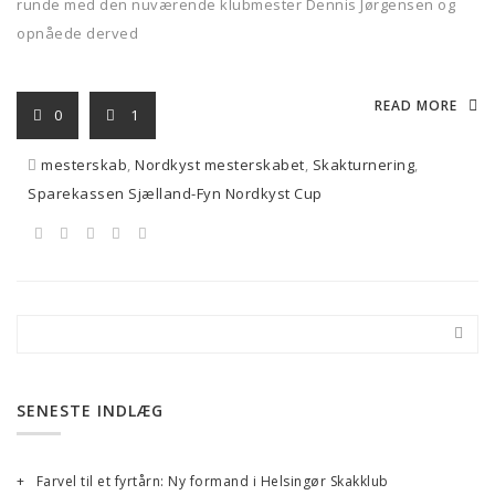
runde med den nuværende klubmester Dennis Jørgensen og
opnåede derved
READ MORE
0
1
mesterskab
,
Nordkyst mesterskabet
,
Skakturnering
,
Sparekassen Sjælland-Fyn Nordkyst Cup
SENESTE INDLÆG
Farvel til et fyrtårn: Ny formand i Helsingør Skakklub