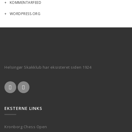
KOMMENTARFEED
WORDPRESS.ORG
Helsingør Skakklub har eksisteret siden 1924
EKSTERNE LINKS
Kronborg Chess Open